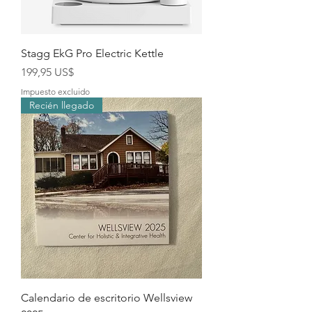
Stagg EkG Pro Electric Kettle
Precio
199,95 US$
Impuesto excluido
Recién llegado
Calendario de escritorio Wellsview