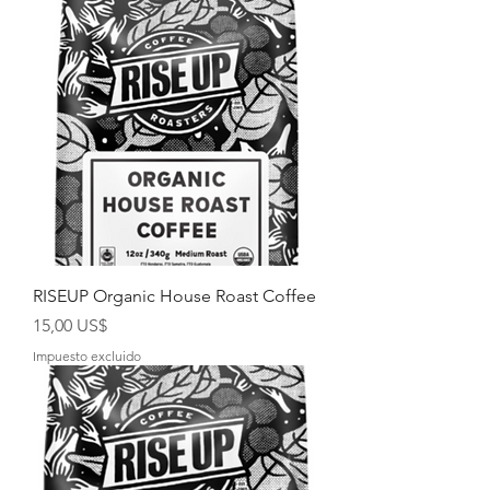
RISEUP Organic House Roast Coffee
Precio
15,00 US$
Impuesto excluido