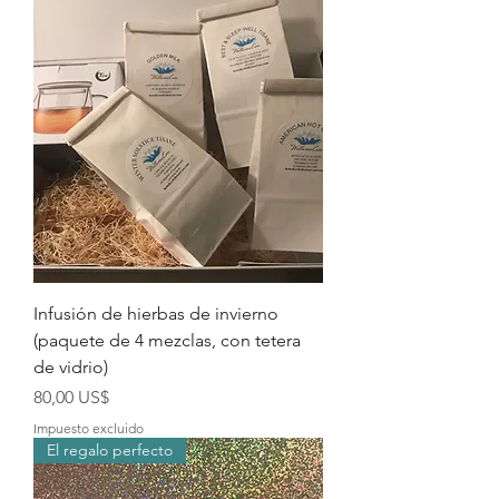
Infusión de hierbas de invierno
(paquete de 4 mezclas, con tetera
de vidrio)
Precio
80,00 US$
Impuesto excluido
El regalo perfecto