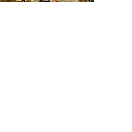
Ventas de boticarios
a base de hierbas
¡La farmacia/farmacia herbaria local de
Annapolis!
Nuestra farmacia y dispensario de
hierbas ofrece las mejores hierbas
medicinales seleccionadas, probadas
en laboratorio y certificadas
orgánicamente. Actualmente,
atendemos a nuestros clientes